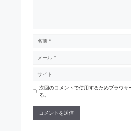
名
前
メ
ー
ル
サ
イ
ト
次回のコメントで使用するためブラウザ
る。