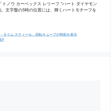
トノウ カーベックス レリーフ “ハート ダイヤモン
象的。文字盤の5時の位置には、輝くハートモチーフを
・タイム スティール」回転キューブが時刻を表示
EF