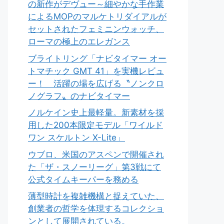
の新作がデヴュー～細やかな手作業
によるMOPのマルケトリダイアルが
セットされたフェミニンウォッチ、
ローマの極上のエレガンス
ブライトリング「ナビタイマー オー
トマチック GMT 41」を実機レビュ
ー！ 活躍の場を広げる〝ノンクロ
ノグラフ〟のナビタイマー
ノルケイン史上最軽量。新素材を採
用した200本限定モデル「ワイルド
ワン スケルトン X-Lite」
ウブロ、米国のアスペンで開催され
た「ザ・スノーリーグ」第3戦にて
公式タイムキーパーを務める
薄型時計を複雑機構と捉えていた、
創業者の哲学を体現するコレクショ
ンとして展開されている。