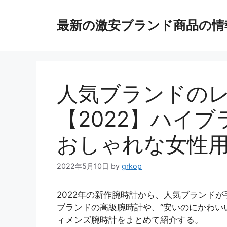
コ
ン
最新の激安ブランド商品の情
テ
ン
ツ
へ
ス
人気ブランドの
キ
ッ
【2022】ハイ
プ
おしゃれな女性
2022年5月10日
by
grkop
2022年の新作腕時計から、人気ブランド
ブランドの高級腕時計や、“安いのにかわい
ィメンズ腕時計をまとめて紹介する。