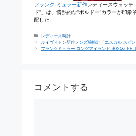
フランク ミュラー新作
レディースウォッチ「
ド“」は、情熱的な“ボルドー”カラーが印
配した。
カ
レディース時計
投
テ
ルイヴィトン新作メンズ腕時計「エスカル スピン
稿
ゴ
フランクミュラー ロングアイランド 902QZ RELI
ナ
リ
ビ
ー
ゲ
ー
シ
コメントする
ョ
ン
コ
メ
ン
ト