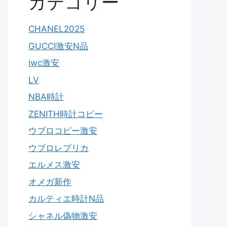
カテゴリー
CHANEL2025
GUCCI激安N品
iwc激安
LV
NBA時計
ZENITH時計コピー
ウブロコピー激安
ウブロレプリカ
エルメス激安
オメガ新作
カルティエ時計N品
シャネル偽物激安