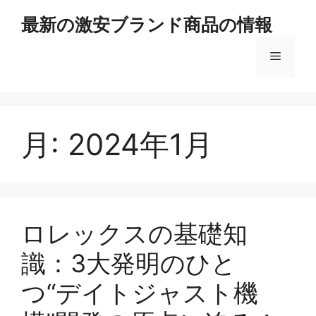
コ
最新の激安ブランド商品の情報
ン
テ
メ
ン
ツ
へ
ニ
ス
キ
月:
2024年1月
ュ
ッ
プ
ー
ロレックスの基礎知
識：3大発明のひと
つ“デイトジャスト機