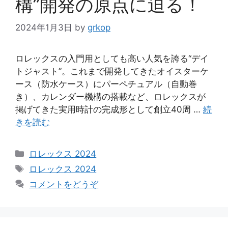
構”開発の原点に迫る！
2024年1月3日
by
grkop
ロレックスの入門用としても高い人気を誇る“デイ
トジャスト”。これまで開発してきたオイスターケ
ース（防水ケース）にパーペチュアル（自動巻
き）、カレンダー機構の搭載など、ロレックスが
掲げてきた実用時計の完成形として創立40周 …
続
きを読む
カ
ロレックス 2024
テ
タ
ロレックス 2024
ゴ
グ
コメントをどうぞ
リ
ー