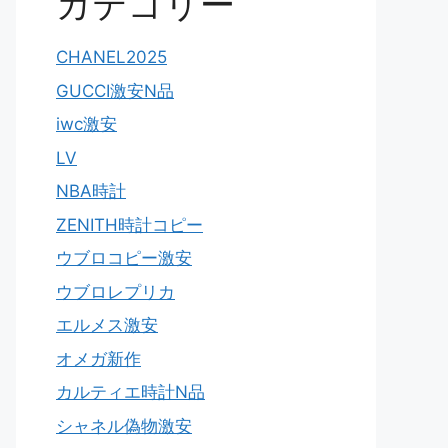
カテゴリー
CHANEL2025
GUCCI激安N品
iwc激安
LV
NBA時計
ZENITH時計コピー
ウブロコピー激安
ウブロレプリカ
エルメス激安
オメガ新作
カルティエ時計N品
シャネル偽物激安