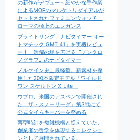
の新作がデヴュー～細やかな手作業
によるMOPのマルケトリダイアルが
セットされたフェミニンウォッチ、
ローマの極上のエレガンス
ブライトリング「ナビタイマー オー
トマチック GMT 41」を実機レビュ
ー！ 活躍の場を広げる〝ノンクロ
ノグラフ〟のナビタイマー
ノルケイン史上最軽量。新素材を採
用した200本限定モデル「ワイルド
ワン スケルトン X-Lite」
ウブロ、米国のアスペンで開催され
た「ザ・スノーリーグ」第3戦にて
公式タイムキーパーを務める
薄型時計を複雑機構と捉えていた、
創業者の哲学を体現するコレクショ
ンとして展開されている。