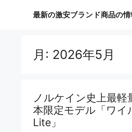
コ
ン
最新の激安ブランド商品の情
テ
ン
ツ
へ
ス
月:
2026年5月
キ
ッ
プ
ノルケイン史上最軽量
本限定モデル「ワイル
Lite」