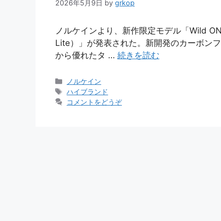
2026年5月9日
by
grkop
ノルケインより、新作限定モデル「Wild ONE S
Lite）」が発表された。新開発のカーボンフ
から優れたタ …
続きを読む
カ
ノルケイン
テ
タ
ハイブランド
ゴ
グ
コメントをどうぞ
リ
ー