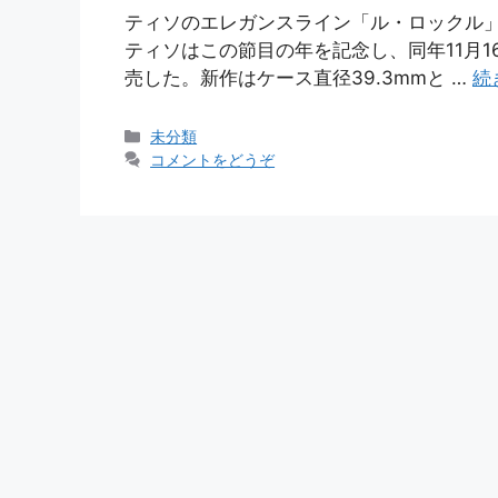
ティソのエレガンスライン「ル・ロックル」
ティソはこの節目の年を記念し、同年11月1
売した。新作はケース直径39.3mmと …
続
カ
未分類
テ
コメントをどうぞ
ゴ
リ
ー