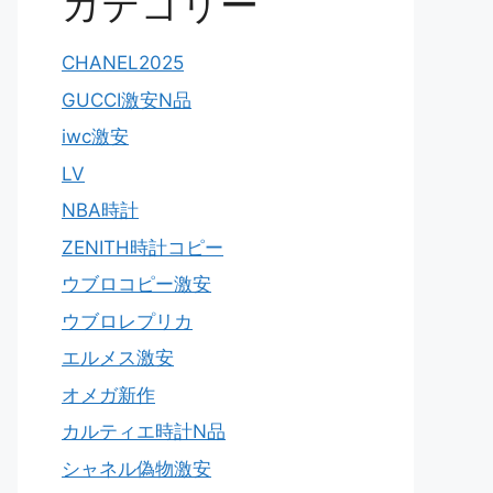
カテゴリー
CHANEL2025
GUCCI激安N品
iwc激安
LV
NBA時計
ZENITH時計コピー
ウブロコピー激安
ウブロレプリカ
エルメス激安
オメガ新作
カルティエ時計N品
シャネル偽物激安