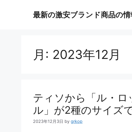
コ
ン
最新の激安ブランド商品の情
テ
ン
ツ
へ
ス
月:
2023年12月
キ
ッ
プ
ティソから「ル・ロッ
ル」が2種のサイズ
2023年12月3日
by
grkop