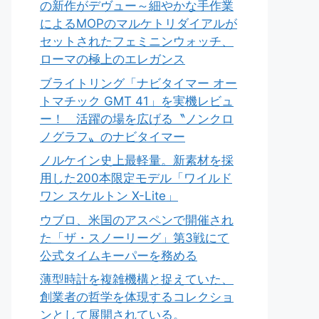
の新作がデヴュー～細やかな手作業
によるMOPのマルケトリダイアルが
セットされたフェミニンウォッチ、
ローマの極上のエレガンス
ブライトリング「ナビタイマー オー
トマチック GMT 41」を実機レビュ
ー！ 活躍の場を広げる〝ノンクロ
ノグラフ〟のナビタイマー
ノルケイン史上最軽量。新素材を採
用した200本限定モデル「ワイルド
ワン スケルトン X-Lite」
ウブロ、米国のアスペンで開催され
た「ザ・スノーリーグ」第3戦にて
公式タイムキーパーを務める
薄型時計を複雑機構と捉えていた、
創業者の哲学を体現するコレクショ
ンとして展開されている。