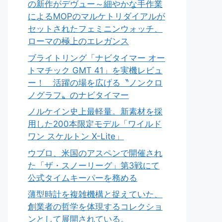
の新作がデヴュー～細やかな手作業
によるMOPのマルケトリダイアルが
セットされたフェミニンウォッチ、
ローマの極上のエレガンス
ブライトリング「ナビタイマー オー
トマチック GMT 41」を実機レビュ
ー！ 活躍の場を広げる〝ノンクロ
ノグラフ〟のナビタイマー
ノルケイン史上最軽量。新素材を採
用した200本限定モデル「ワイルド
ワン スケルトン X-Lite」
ウブロ、米国のアスペンで開催され
た「ザ・スノーリーグ」第3戦にて
公式タイムキーパーを務める
薄型時計を複雑機構と捉えていた、
創業者の哲学を体現するコレクショ
ンとして展開されている。