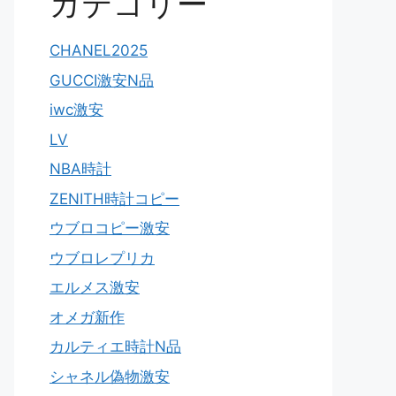
カテゴリー
CHANEL2025
GUCCI激安N品
iwc激安
LV
NBA時計
ZENITH時計コピー
ウブロコピー激安
ウブロレプリカ
エルメス激安
オメガ新作
カルティエ時計N品
シャネル偽物激安