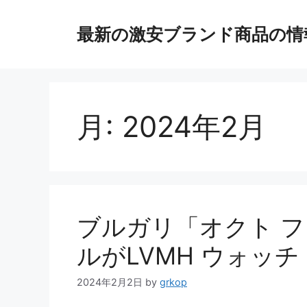
コ
ン
最新の激安ブランド商品の情
テ
ン
ツ
へ
ス
月:
2024年2月
キ
ッ
プ
ブルガリ「オクト 
ルがLVMH ウォッチ
2024年2月2日
by
grkop