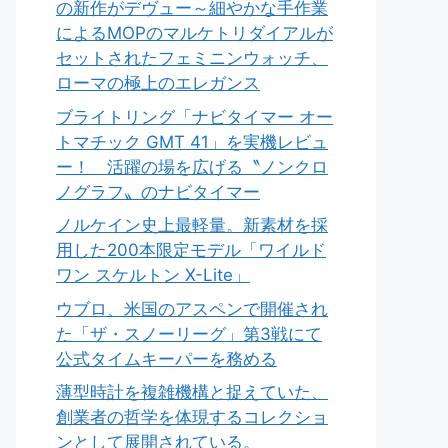
の新作がデヴュー～細やかな手作業
によるMOPのマルケトリダイアルが
セットされたフェミニンウォッチ、
ローマの極上のエレガンス
ブライトリング「ナビタイマー オー
トマチック GMT 41」を実機レビュ
ー！ 活躍の場を広げる〝ノンクロ
ノグラフ〟のナビタイマー
ノルケイン史上最軽量。新素材を採
用した200本限定モデル「ワイルド
ワン スケルトン X-Lite」
ウブロ、米国のアスペンで開催され
た「ザ・スノーリーグ」第3戦にて
公式タイムキーパーを務める
薄型時計を複雑機構と捉えていた、
創業者の哲学を体現するコレクショ
ンとして展開されている。