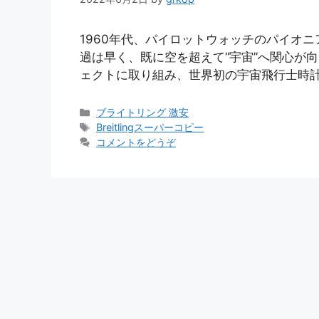
1960年代、パイロットウォッチのパイオ
過は早く、既に空を超えて“宇宙”へ関心が
ェクトに取り組み、世界初の宇宙飛行士時計
カ
ブライトリング 激安
テ
タ
Breitlingスーパーコピー
ゴ
グ
コメントをどうぞ
リ
ー