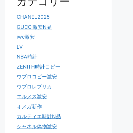
カテゴリー
CHANEL2025
GUCCI激安N品
iwc激安
LV
NBA時計
ZENITH時計コピー
ウブロコピー激安
ウブロレプリカ
エルメス激安
オメガ新作
カルティエ時計N品
シャネル偽物激安