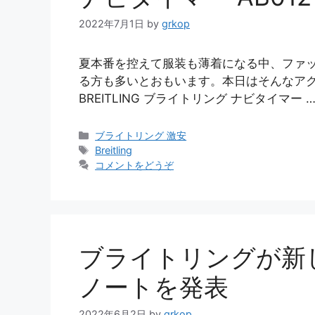
2022年7月1日
by
grkop
夏本番を控えて服装も薄着になる中、ファ
る方も多いとおもいます。本日はそんなア
BREITLING ブライトリング ナビタイマー 
カ
ブライトリング 激安
テ
タ
Breitling
ゴ
グ
コメントをどうぞ
リ
ー
ブライトリングが新
ノートを発表
2022年6月2日
by
grkop