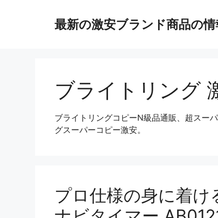
コ
ン
最新の激安ブランド商品の情
テ
ン
ツ
へ
ス
ブライトリング 
キ
ッ
プ
ブライトリングコピーN級品通販、超スー
グスーパーコピー激安。
プロ仕様の身に着け
ナビタイマー AB0121