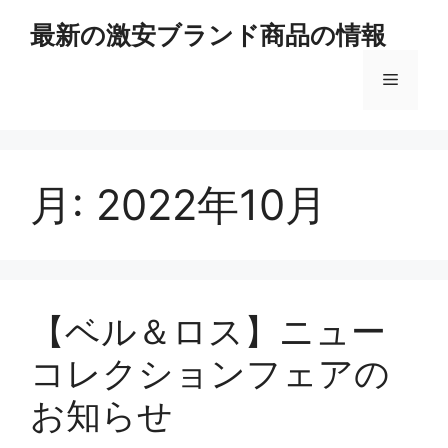
コ
最新の激安ブランド商品の情報
ン
テ
メ
ン
ツ
へ
ニ
ス
キ
月:
2022年10月
ュ
ッ
プ
ー
【ベル＆ロス】ニュー
コレクションフェアの
お知らせ