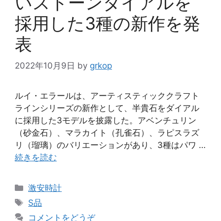
いストーンダイアルを
採用した3種の新作を発
表
2022年10月9日
by
grkop
ルイ・エラールは、アーティスティッククラフト
ラインシリーズの新作として、半貴石をダイアル
に採用した3モデルを披露した。アベンチュリン
（砂金石）、マラカイト（孔雀石）、ラピスラズ
リ（瑠璃）のバリエーションがあり、3種はパワ …
続きを読む
カ
激安時計
テ
タ
S品
ゴ
グ
コメントをどうぞ